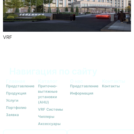
VRF
Навигация по сайту
Главная
Каталог
О нас
Контакты
Представление
Приточно-
Представление
Контакты
вытяжные
Продукция
Информация
установки
Услуги
(AHU)
Портфолио
VRF Системы
Заявка
Чиллеры
Аксессуары