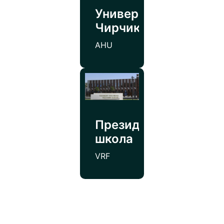
Университет
Чирчик
AHU
Президентская
школа
VRF