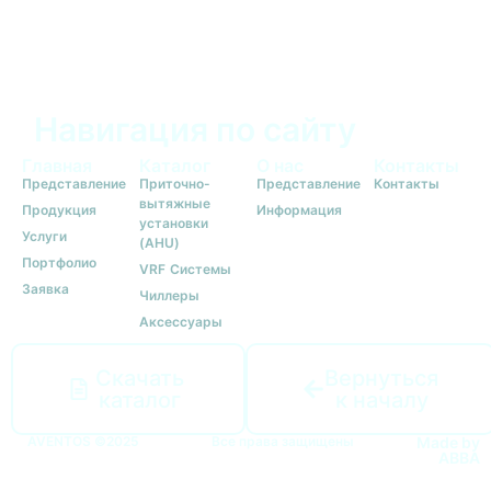
Навигация по сайту
Главная
Каталог
О нас
Контакты
Представление
Приточно-
Представление
Контакты
вытяжные
Продукция
Информация
установки
Услуги
(AHU)
Портфолио
VRF Системы
Заявка
Чиллеры
Аксессуары
Скачать
Вернуться
каталог
к началу
AVENTOS ©2025
Все права защищены
Made by
ABBA