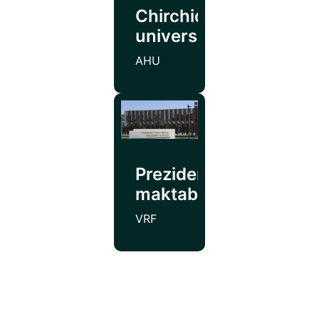
Chirchiq
universiteti
AHU
Prezident
maktabi
VRF