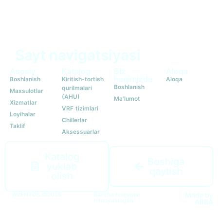
Sayt navigatsiyasi
Asosiy
Katalog
Biz
Aloqa
haqimizda
Boshlanish
Kiritish-tortish
Aloqa
Boshlanish
qurilmalari
Maxsulotlar
(AHU)
Ma'lumot
Xizmatlar
VRF tizimlari
Loyihalar
Chillerlar
Taklif
Aksessuarlar
Katalog
Boshiga
yuklab
qaytish
olish
AVENTOS ©2025
Barcha huquqlar
Made by
himoyalangan
ABBA