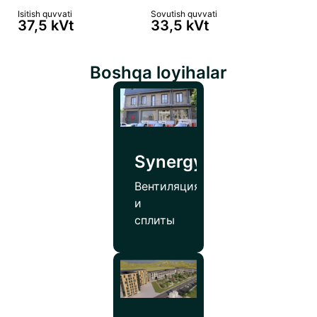
Isitish quvvati
Sovutish quvvati
37,5 kVt
33,5 kVt
Boshqa loyihalar
SynergyPharmco
Вентиляция
и
сплиты