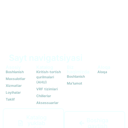
Sayt navigatsiyasi
Asosiy
Katalog
Biz
Aloqa
haqimizda
Boshlanish
Kiritish-tortish
Aloqa
Boshlanish
qurilmalari
Maxsulotlar
(AHU)
Ma'lumot
Xizmatlar
VRF tizimlari
Loyihalar
Chillerlar
Taklif
Aksessuarlar
Katalog
Boshiga
yuklab
qaytish