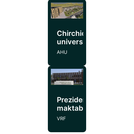
Chirchiq
universiteti
AHU
Prezident
maktabi
VRF